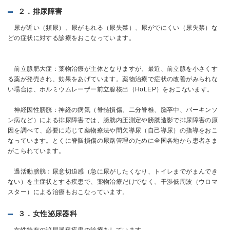
２．排尿障害
尿が近い（頻尿）、尿がもれる（尿失禁）、尿がでにくい（尿失禁）な
どの症状に対する診療をおこなっています。
前立腺肥大症：薬物治療が主体となりますが、最近、前立腺を小さくす
る薬が発売され、効果をあげています。薬物治療で症状の改善がみられな
い場合は、ホルミウムレーザー前立腺核出（HoLEP）をおこないます。
神経因性膀胱：神経の病気（脊髄損傷、二分脊椎、脳卒中、パーキンソ
ン病など）による排尿障害では、膀胱内圧測定や膀胱造影で排尿障害の原
因を調べて、必要に応じて薬物療法や間欠導尿（自己導尿）の指導をおこ
なっています。とくに脊髄損傷の尿路管理のために全国各地から患者さま
がこられています。
過活動膀胱：尿意切迫感（急に尿がしたくなり、トイレまでがまんでき
ない）を主症状とする疾患で、薬物治療だけでなく、干渉低周波（ウロマ
スター）による治療もおこなっています。
３．女性泌尿器科