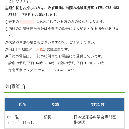
とになります。
紹介状をお持ちの方は、必ず事前に当院の地域連携室（TEL 073-483-
8785）で予約をお願いします。
表中の
は予約されている方のみの診察となります。
内科の新患診担当医師は検査等の都合により変更となる場合がありま
す。
代診や休診の場合もございますので、ご了承ください。
()は非常勤医師、
赤色
は女性医師です。
予約の電話は、下記の時間帯でお電話にて受付しています。
診察の予約:平日 14時～16時 / 健診の予約:平日 13時～17時
海南医療センター 代表TEL 073-482-4521
医師紹介
氏名
役職
専門分野
峠 弘
部長
日本泌尿器科学会専門医・
とうげ ひろし
指導医