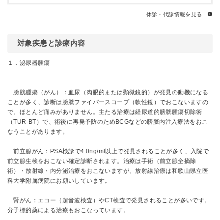
休診・代診情報を見る
対象疾患と診療内容
１．泌尿器腫瘍
膀胱腫瘍（がん）：血尿（肉眼的または顕微鏡的）が発見の動機になる
ことが多く、診断は膀胱ファイバースコープ（軟性鏡）でおこないますの
で、ほとんど痛みがありません。主たる治療は経尿道的膀胱腫瘍切除術
（TUR-BT）で、術後に再発予防のためBCGなどの膀胱内注入療法をおこ
なうことがあります。
前立腺がん：PSA検診で4.0ng/ml以上で発見されることが多く、入院で
前立腺生検をおこない確定診断されます。治療は手術（前立腺全摘除
術）・放射線・内分泌治療をおこないますが、放射線治療は和歌山県立医
科大学附属病院にお願いしています。
腎がん：エコー（超音波検査）やCT検査で発見されることが多いです。
分子標的薬による治療もおこなっています。