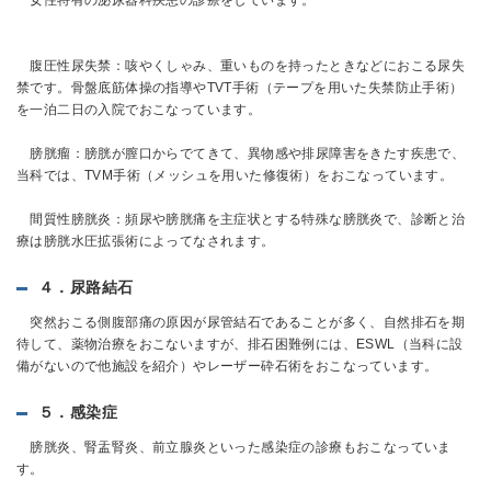
女性特有の泌尿器科疾患の診療をしています。
腹圧性尿失禁：咳やくしゃみ、重いものを持ったときなどにおこる尿失
禁です。骨盤底筋体操の指導やTVT手術（テープを用いた失禁防止手術）
を一泊二日の入院でおこなっています。
膀胱瘤：膀胱が膣口からでてきて、異物感や排尿障害をきたす疾患で、
当科では、TVM手術（メッシュを用いた修復術）をおこなっています。
間質性膀胱炎：頻尿や膀胱痛を主症状とする特殊な膀胱炎で、診断と治
療は膀胱水圧拡張術によってなされます。
４．尿路結石
突然おこる側腹部痛の原因が尿管結石であることが多く、自然排石を期
待して、薬物治療をおこないますが、排石困難例には、ESWL（当科に設
備がないので他施設を紹介）やレーザー砕石術をおこなっています。
５．感染症
膀胱炎、腎盂腎炎、前立腺炎といった感染症の診療もおこなっていま
す。