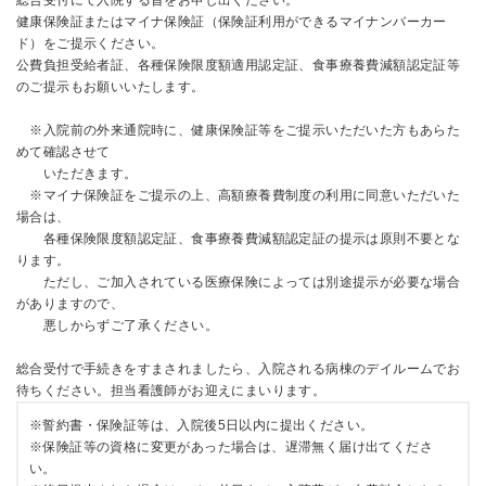
総合受付にて入院する旨をお申し出ください。
健康保険証またはマイナ保険証（保険証利用ができるマイナンバーカー
ド）をご提示ください。
公費負担受給者証、各種保険限度額適用認定証、食事療養費減額認定証等
のご提示もお願いいたします。
※入院前の外来通院時に、健康保険証等をご提示いただいた方もあらた
めて確認させて
いただきます。
※マイナ保険証をご提示の上、高額療養費制度の利用に同意いただいた
場合は、
各種保険限度額認定証、食事療養費減額認定証の提示は原則不要とな
ります。
ただし、ご加入されている医療保険によっては別途提示が必要な場合
がありますので、
悪しからずご了承ください。
総合受付で手続きをすまされましたら、入院される病棟のデイルームでお
待ちください。担当看護師がお迎えにまいります。
※誓約書・保険証等は、入院後5日以内に提出ください。
※保険証等の資格に変更があった場合は、遅滞無く届け出てくださ
い。