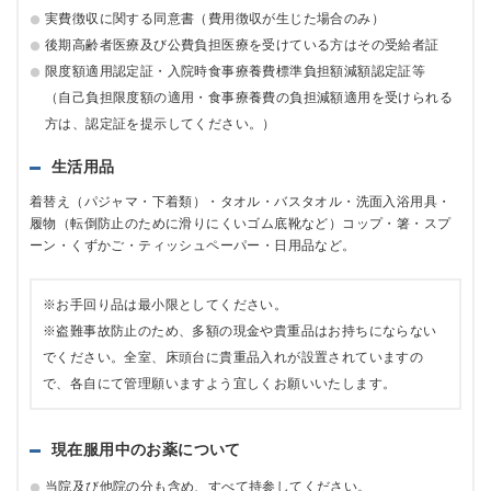
実費徴収に関する同意書（費用徴収が生じた場合のみ）
後期高齢者医療及び公費負担医療を受けている方はその受給者証
限度額適用認定証・入院時食事療養費標準負担額減額認定証等
（自己負担限度額の適用・食事療養費の負担減額適用を受けられる
方は、認定証を提示してください。）
生活用品
着替え（パジャマ・下着類）・タオル・バスタオル・洗面入浴用具・
履物（転倒防止のために滑りにくいゴム底靴など）コップ・箸・スプ
ーン・くずかご・ティッシュペーパー・日用品など。
※お手回り品は最小限としてください。
※盗難事故防止のため、多額の現金や貴重品はお持ちにならない
でください。全室、床頭台に貴重品入れが設置されていますの
で、各自にて管理願いますよう宜しくお願いいたします。
現在服用中のお薬について
当院及び他院の分も含め、すべて持参してください。