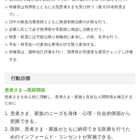
研修医は指導医とともに入院患者さまを受け持つ（最大10名程度ま
で）。
日中の救急当番医師とともに救急初期治療の介助を行う。
必要に応じて必ず指導医や常勤医に相談し治療を行う。
検査・処置には可能な限り積極的に参加し、介助、見学を行う。
学会・研究会への参加も事情が許す限り参加する。
研修医は、随時自己評価を行い、指導医が到達度を適宜チェックし評価
する
行動目標
患者さま―医師関係
患者さまを全人的に理解し、患者さま・家族と良好な人間関係を確立する
ために
患者さま、家族のニーズを身体・心理・社会的側面から
把握できる。
医師、患者さま・家族がともに納得できる医療を行うた
めのインフォームド・コンセントが実施できる。