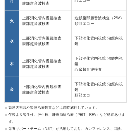
月
心エコー
腹部超音波検査
上部消化管内視鏡検査
造影腹部超音波検査（2/M)
火
腹部超音波検査
頚部エコー
上部消化管内視鏡検査
下部消化管内視鏡 治療内視
水
腹部超音波検査
鏡
下部消化管内視鏡 治療内視
上部消化管内視鏡検査
木
鏡
腹部超音波検査
心臓超音波検査
下部消化管内視鏡 治療内視
上部消化管内視鏡検査
金
鏡
腹部超音波検査
頚部エコー
緊急内視鏡や緊急治療処置などは適時施行しています。
午後より腎生検、肝生検、肝癌局所治療（PEIT、RFA）など処置ありま
す。
栄養サポートチーム（NST）が活動しており、カンファレンス、回診、