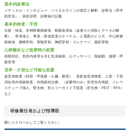
基本的診察法
メディカル・インタビュー、バイタルサインの測定と解釈、診察法（理学
的所見）、病状説明、診療録の記載
基本的検査・手技
注射・採血、末梢静脈路確保、動脈血採血（血液ガス採取とデータの解
釈）、胃管挿入、導尿・尿道留置カテーテル、心電図のとり方、中心静脈
路確保、腰椎穿刺、骨髄穿刺、胸腔穿刺・ドレナージ、腹腔穿刺
心肺蘇生など急変時の処置
初期対応、気管内挿管を含む気道確保、心マッサージ、除細動、循環・呼
吸管理
見学・介助など可能な処置
超音波検査（頚部・甲状腺・心臓・腹部）、造影超音波検査、上部・下部
消化管内視鏡検査・内視鏡的治療、（必要時のみ）気管支内視鏡、イレウ
スチューブ挿入、腎生検、肝エコーガイド下処置（肝生検・PEIT・RFA）
など
研修責任者および指導医
横にスクロールしてご覧ください。