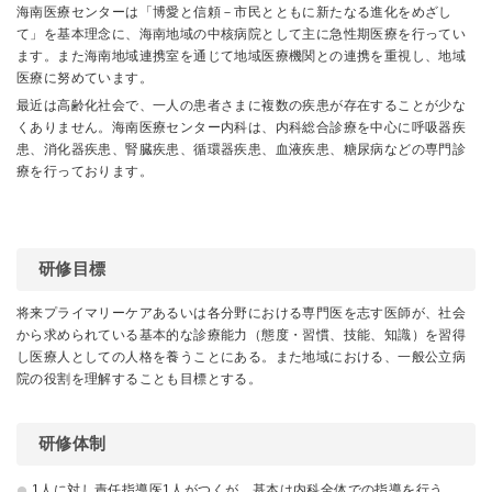
海南医療センターは「博愛と信頼－市民とともに新たなる進化をめざし
て」を基本理念に、海南地域の中核病院として主に急性期医療を行ってい
ます。また海南地域連携室を通じて地域医療機関との連携を重視し、地域
医療に努めています。
最近は高齢化社会で、一人の患者さまに複数の疾患が存在することが少な
くありません。海南医療センター内科は、内科総合診療を中心に
呼吸器
疾
患、
消化器疾患
、腎臓疾患、循環器疾患、血液疾患、糖尿病などの専門診
療を行っております。
研修目標
将来プライマリーケアあるいは各分野における専門医を志す医師が、社会
から求められている基本的な診療能力（態度・習慣、技能、知識）を習得
し医療人としての人格を養うことにある。また地域における、一般公立病
院の役割を理解することも目標とする。
研修体制
1人に対し責任指導医1人がつくが、基本は内科全体での指導を行う。