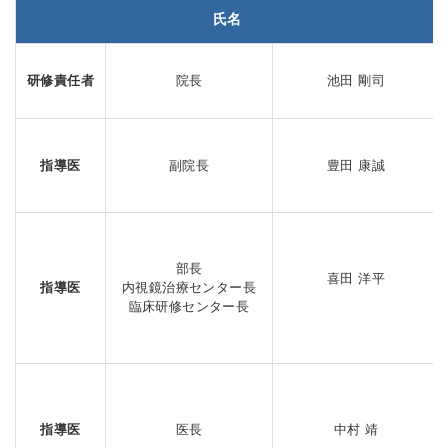
氏名
研修責任者
院長
池田 剛司
指導医
副院長
豊田 康誠
部長
喜田 洋平
指導医
内視鏡治療センター長
臨床研修センター長
指導医
医長
中村 靖