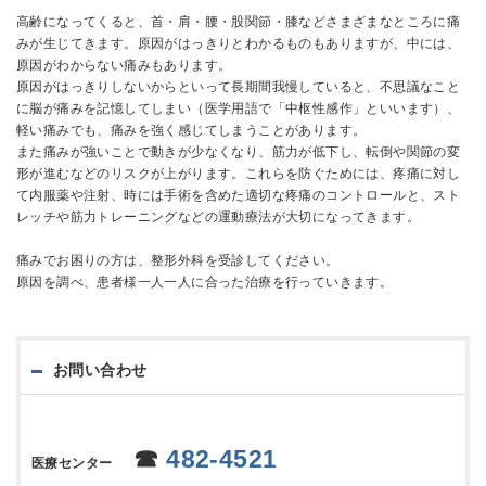
高齢になってくると、首・肩・腰・股関節・膝などさまざまなところに痛
みが生じてきます。原因がはっきりとわかるものもありますが、中には、
原因がわからない痛みもあります。
原因がはっきりしないからといって長期間我慢していると、不思議なこと
に脳が痛みを記憶してしまい（医学用語で「中枢性感作」といいます）、
軽い痛みでも、痛みを強く感じてしまうことがあります。
また痛みが強いことで動きが少なくなり、筋力が低下し、転倒や関節の変
形が進むなどのリスクが上がります。これらを防ぐためには、疼痛に対し
て内服薬や注射、時には手術を含めた適切な疼痛のコントロールと、スト
レッチや筋力トレーニングなどの運動療法が大切になってきます。
痛みでお困りの方は、整形外科を受診してください。
原因を調べ、患者様一人一人に合った治療を行っていきます。
お問い合わせ
☎
482-4521
医療センター