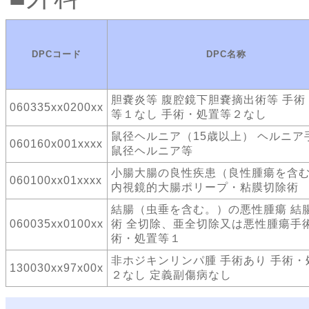
DPCコード
DPC名称
胆嚢炎等 腹腔鏡下胆嚢摘出術等 手術
060335xx0200xx
等１なし 手術・処置等２なし
鼠径ヘルニア（15歳以上） ヘルニ
060160x001xxxx
鼠径ヘルニア等
小腸大腸の良性疾患（良性腫瘍を含
060100xx01xxxx
内視鏡的大腸ポリープ・粘膜切除術
結腸（虫垂を含む。）の悪性腫瘍 結
060035xx0100xx
術 全切除、亜全切除又は悪性腫瘍手術
術・処置等１
非ホジキンリンパ腫 手術あり 手術・
130030xx97x00x
２なし 定義副傷病なし