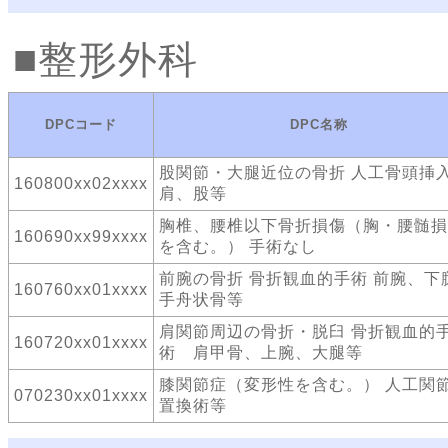
整形外科
DPCコード
DPC名称
股関節・大腿近位の骨折 人工骨頭挿
160800xx02xxxx
肩、股等
胸椎、腰椎以下骨折損傷（胸・腰髄損
160690xx99xxxx
を含む。） 手術なし
前腕の骨折 骨折観血的手術 前腕、下
160760xx01xxxx
手舟状骨等
肩関節周辺の骨折・脱臼 骨折観血的
160720xx01xxxx
術 肩甲骨、上腕、大腿等
膝関節症（変形性を含む。） 人工関
070230xx01xxxx
置換術等