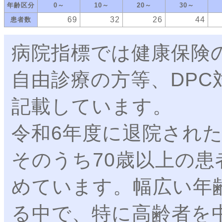
年齢区分
0～
10～
20～
30～
69
32
26
44
患者数
病院指標では健康保険
自由診療の方等、DP
記載しています。
令和6年度に退院された
そのうち70歳以上の患
めています。幅広い年
る中で、特に高齢者を