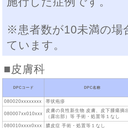
施行した症例です。
※患者数が10未満の場
ています。
皮膚科
DPCコード
DPC名称
080020xxxxxxxx
帯状疱疹
皮膚の良性新生物 皮膚、皮下腫瘍摘
080007xx010xxx
（露出部）等 手術・処置等１なし
080010xxxx0xxx
膿皮症 手術・処置等１なし