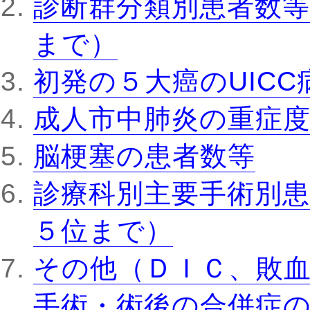
診断群分類別患者数等
まで）
初発の５大癌のUIC
成人市中肺炎の重症
脳梗塞の患者数等
診療科別主要手術別患
５位まで）
その他（ＤＩＣ、敗
手術・術後の合併症