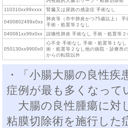
内視鏡的大腸ポリープ・粘膜切除術
110310xx99xxxx
腎臓又は尿路の感染症 手術なし
肺炎等（市中肺炎かつ75歳以上） 手
0400802499x0xx
手術・処置等２なし
040081xx99x0xx
誤嚥性肺炎 手術なし 手術・処置等２
心不全 手術なし 手術・処置等１なし
050130xx9900x0
術・処置等２なし他の病院・診療所
からの転院以外
・「小腸大腸の良性疾
症例が最も多くなって
大腸の良性腫瘍に対し
粘膜切除術を施行した