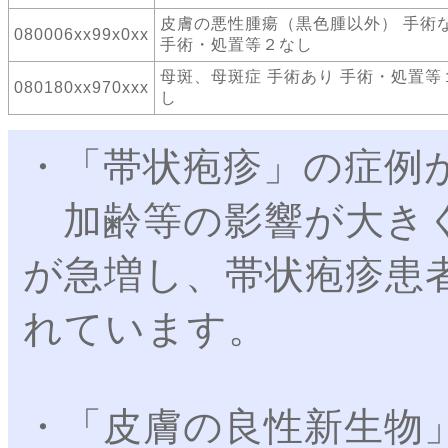
皮膚の悪性腫瘍（黒色腫以外） 手術
080006xx99x0xx
手術・処置等２なし
母斑、母斑症 手術あり 手術・処置等
080180xx970xxx
し
・「帯状疱疹」の症例
加齢等の影響が大きく
が急増し、帯状疱疹患者
れています。
・「皮膚の良性新生物