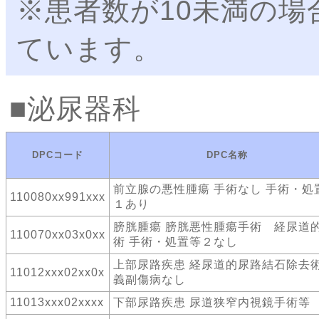
※患者数が10未満の場
ています。
泌尿器科
DPCコード
DPC名称
前立腺の悪性腫瘍 手術なし 手術・処
110080xx991xxx
１あり
膀胱腫瘍 膀胱悪性腫瘍手術 経尿道
110070xx03x0xx
術 手術・処置等２なし
上部尿路疾患 経尿道的尿路結石除去術
11012xxx02xx0x
義副傷病なし
11013xxx02xxxx
下部尿路疾患 尿道狭窄内視鏡手術等